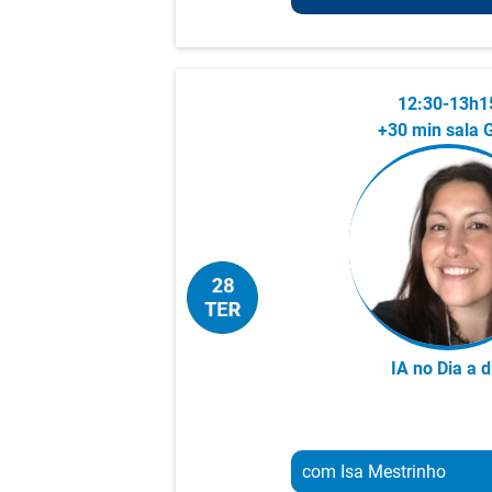
franchising.
C
EO A.Cidrais GPI | Esp
Felicidade Organizacion
12:30-13h1
Especialista em Colabor
+30 min sala 
Felicidade Organizaciona
treinador de equipas há 
Mentor, Consultor, Ideali
Gestor) de Projetos há m
É Facilitador, Formador 
Universitário. Tem ampl
em empreendedorismo (
organizações criadas), 
IA no Dia a d
social e na dinamização
de processos comunitár
o Erro é uma enorme op
co-desenvolvimento.
com Isa Mestrinho