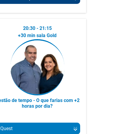
particulares que procuram rigor,
clareza e eficiência na gestão fiscal
mpresário e empreendedor há
e financeira.
ais de 25 anos, fundador e CEO da
estgasp, Bacorinho e Frango
20:30 - 21:15
aidoso.
+30 min sala Gold
econhecido pela sua visão
stratégica e resiliência, construiu
egócios que unem tradição e
novação, transformando desafios
m oportunidades.
 seu propósito é deixar um legado
ólido, impactando positivamente
stão de tempo - O que farias com +2
olaboradores, clientes e
horas por dia?
omunidade, elevando a gastronomia
ortuguesa a referências regionais e
nternacionais."
EQuest