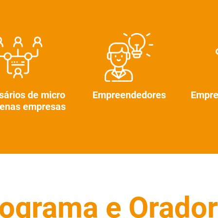
ários de micro
Empreendedores
Empre
uenas empresas
ograma e Orado