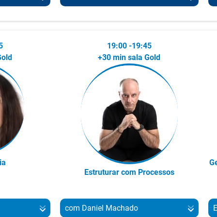
house
num promotor imobiliário e,
ao longo de 14 anos, integrou
ecialista em
Coach e Mentora de Consultores
E
várias sociedades de advogados,
al
Imobiliários
m
nacionais e ibérica.
G
5
19:00 -19:45
ação e
A Susana Gomes é Coach e Mentora
V
Gold
+30 min sala Gold
Desde 2022, na CLJ Legal, vive a
l. É
de Consultores Imobiliários e está
liberdade de um projeto a solo,
40 anos. É
ligada ao ramo imobiliário desde
R
onde o Direito tem a medida de
zador (e
2013.
e
cada cliente.
ais de 30.
n
É apaixonada por ajudar pessoas a
i
e Docente
desenvolverem os seus negócios, de
e
a experiência
forma a poderem viver a vida
7
extraordinária que sempre desejaram.
O
inovação
Acredita que o sucesso é inevitável
s
ia
Ge
 de redes e
para quem não desiste de perseguir
c
Estruturar com Processos
ios. Sabe que
os seus sonhos.
c
ortunidade de
p
É apenas uma questão de tempo. E é
i
com Daniel Machado
nesse sentido que ajuda os