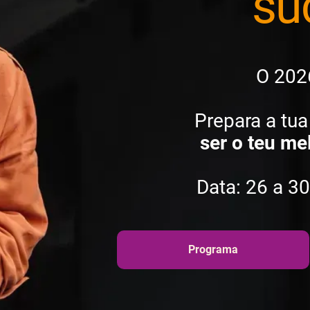
su
O 202
Prepara a tu
ser o teu me
Data: 26 a 30
Programa