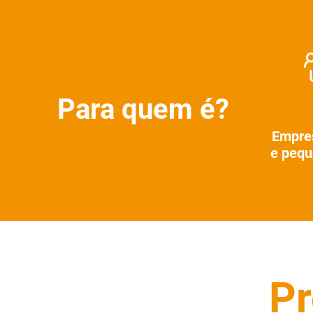
Para quem é?
Empres
e peq
Pr