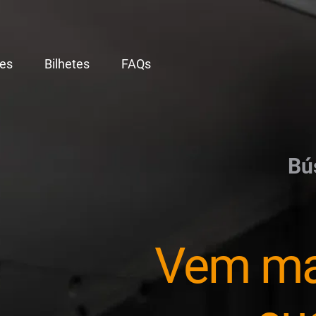
es
Bilhetes
FAQs
Bú
Vem ma